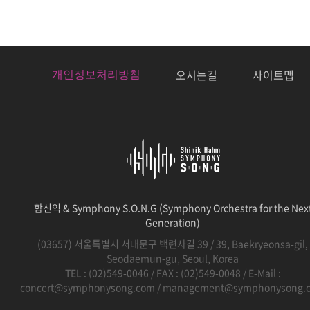
오시는길
사이트맵
개인정보처리방침
함신익 & Symphony S.O.N.G (Symphony Orchestra for the Nex
Generation)
(03657) 서울특별시 서대문구 백련사길 39 / 39, Baekryeonsa-gil,
Seodaemun-gu, Seoul, Korea
TEL :
(02)549-0046
/ FAX : (02)549-0048 / E-Mail :
concert@symphonysong.com
/
management@symphonysong.